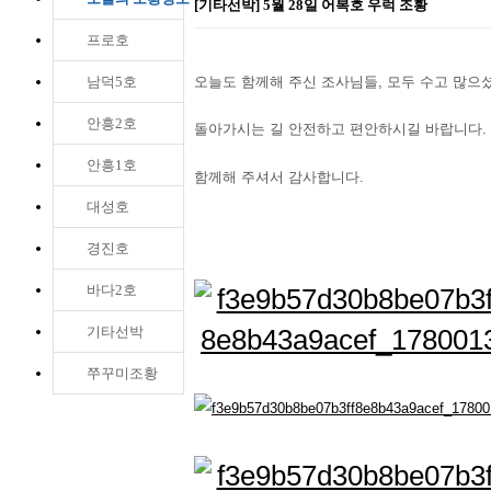
[기타선박] 5월 28일 어복호 우럭 조황
프로호
남덕5호
오늘도 함께해 주신 조사님들, 모두 수고 많으
안흥2호
돌아가시는 길 안전하고 편안하시길 바랍니다.
안흥1호
함께해 주셔서 감사합니다.​
대성호
경진호
바다2호
기타선박
쭈꾸미조황