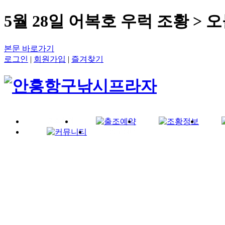
5월 28일 어복호 우럭 조황 >
본문 바로가기
항구낚시소개
로그인
|
회원가입
|
즐겨찾기
출조선박소개
출조안내
오시는 길
한국기상정보
일본기상정보
미국기상정보