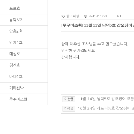
프로호
항구피싱
25-11-11 17:29
921
남덕5호
[쭈꾸미조황] 11월 11일 남덕5호 갑오징어
안흥2호
안흥1호
함께 해주신 조사님들 수고 많으셨습니다.
안전한 귀가길되세요.
대성호
감사합니다.
경진호
바다2호
기타선박
11월 14일 남덕5호 갑오징어 조황
쭈꾸미조황
이전글
10월 24일 레드피싱호 갑오징어 
다음글