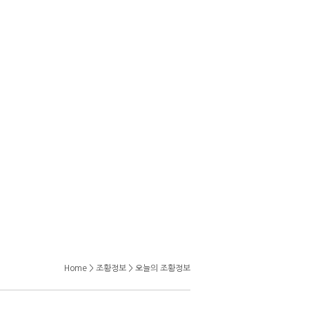
한국기상정보
공지사항
주문합니다
일본기상정보
자주하는 질문
미국기상정보
질문과답변
조황후기
자유게시판
Home > 조황정보 > 오늘의 조황정보