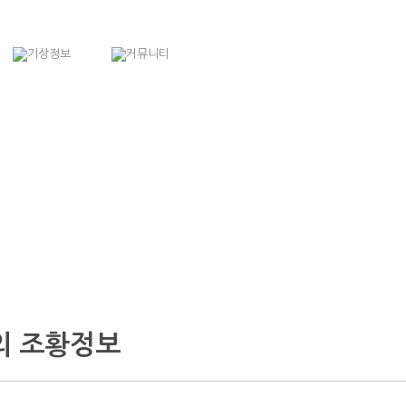
항구낚시소개
예약신청
오늘의 조황정보
물때표보기
출조선박소개
예약문의
프로호
낚시어종정보
출조안내
예약현황
남덕5호
낚시종류
오시는 길
안흥2호
안흥1호
대성호
경진호
바다2호
기타선박
쭈꾸미조황
의 조황정보