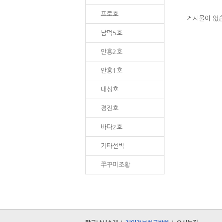
프로호
게시물이 없
남덕5호
안흥2호
안흥1호
대성호
경진호
바다2호
기타선박
쭈꾸미조황